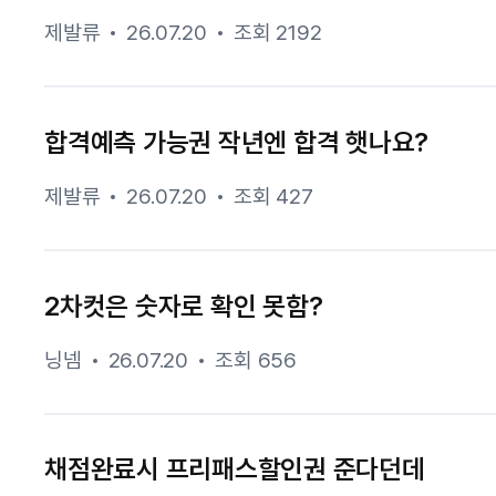
제발류
26.07.20
조회 2192
합격예측 가능권 작년엔 합격 햇나요?
제발류
26.07.20
조회 427
2차컷은 숫자로 확인 못함?
닝넴
26.07.20
조회 656
채점완료시 프리패스할인권 준다던데