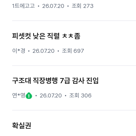
1트에고고
26.07.20
조회 273
피셋컷 낮은 직렬 ㅊㅊ좀
이*경
26.07.20
조회 697
구조대 직장병행 7급 감사 진입
연*영
26.07.20
조회 306
확실권