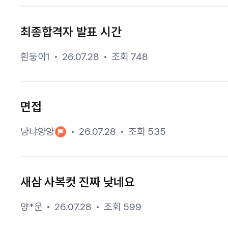
최종합격자 발표 시간
흰둥이1
26.07.28
조회 748
면접
냥냐양양
26.07.28
조회 535
새삼 사복컷 진짜 낮네요
양*운
26.07.28
조회 599