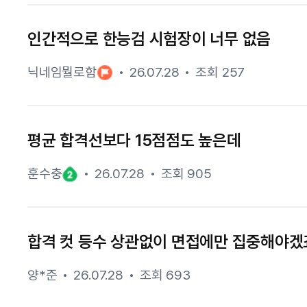
인간적으로 한능검 시험장이 너무 없음
닉네임뭘로함
26.07.28
조회 257
평균 합격선보다 15점점도 높은데
훈수충
26.07.28
조회 905
합격 컷 등수 상관없이 면접에만 집중해야겠
양*준
26.07.28
조회 693