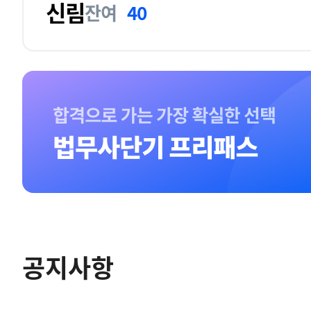
신림
잔여
40
공지사항