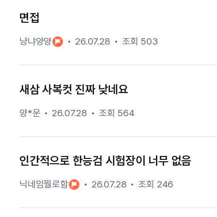
면접
냥냐양양
26.07.28
조회 503
새삼 사복컷 진짜 낮네요
양*운
26.07.28
조회 564
인간적으로 한능검 시험장이 너무 없음
닉네임뭘로함
26.07.28
조회 246