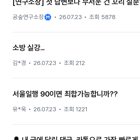
[연구소장] 첫 답변보다 무서운 건 꼬리 질문
공숲연구소장
26.07.23
조회 5878
소방 실강...
김*경
26.07.23
조회 212
서울일행 90이면 최합가능합니까??
유*욱
26.07.23
조회 1221
🔔 내 글에 달린 댓글, 카톡으로 가장 빠르