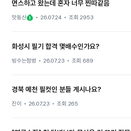
면스하고 왔는데 혼자 너무 찐따같음
맛동산
26.07.24
조회 2953
화성시 필기 합격 몇배수인가요?
빙수는첨벙
26.07.23
조회 689
경북 예천 필컷인 분들 계시나요?
진이
26.07.23
조회 265