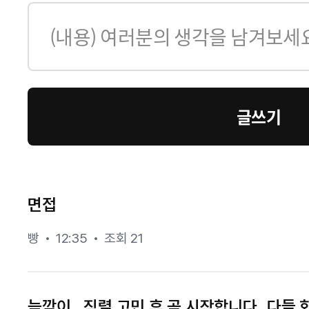
글쓰기
면접
빵
12:35
조회 21
늦깍이... 직렬 고민 후 곧 시작합니다.. 다들