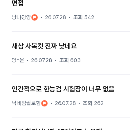
면접
냥냐양양
26.07.28
조회 542
새삼 사복컷 진짜 낮네요
양*운
26.07.28
조회 603
인간적으로 한능검 시험장이 너무 없음
닉네임뭘로함
26.07.28
조회 262