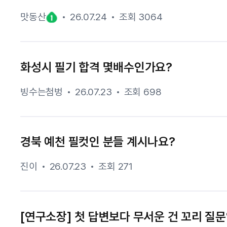
맛동산
26.07.24
조회 3064
화성시 필기 합격 몇배수인가요?
빙수는첨벙
26.07.23
조회 698
경북 예천 필컷인 분들 계시나요?
진이
26.07.23
조회 271
[연구소장] 첫 답변보다 무서운 건 꼬리 질문