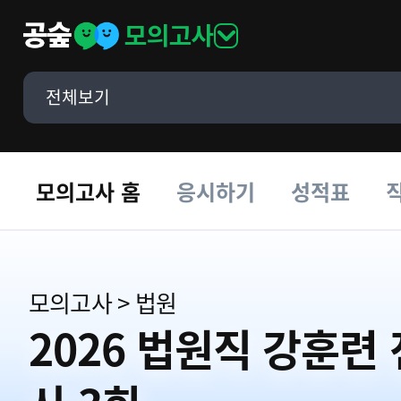
모의고사
전체보기
모의고사 홈
응시하기
성적표
모의고사
>
법원
2026 법원직 강훈련