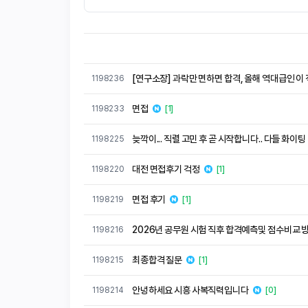
[연구소장] 과락만 면하면 합격, 올해 역대급인 이
1198236
면접
1198233
[1]
늦깍이... 직렬 고민 후 곧 시작합니다.. 다들 화이팅
1198225
대전 면접후기 걱정
1198220
[1]
면접 후기
1198219
[1]
2026년 공무원 시험 직후 합격예측및 점수비교 방법
1198216
최종합격 질문
1198215
[1]
안녕하세요 시흥 사복직력입니다
1198214
[0]