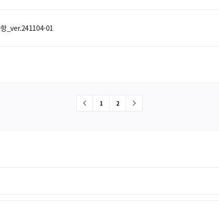
ver.241104-01
1
2