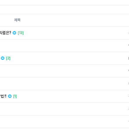
제목
 직렬은?
[13]
[2]
 !!
[1]