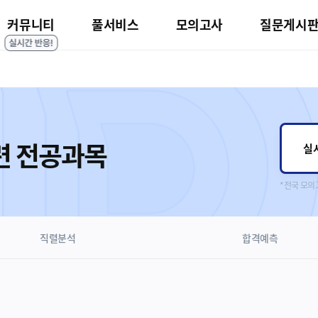
커뮤니티
풀서비스
모의고사
질문게시
련 전공과목
실
*전국 모의
직렬분석
합격예측