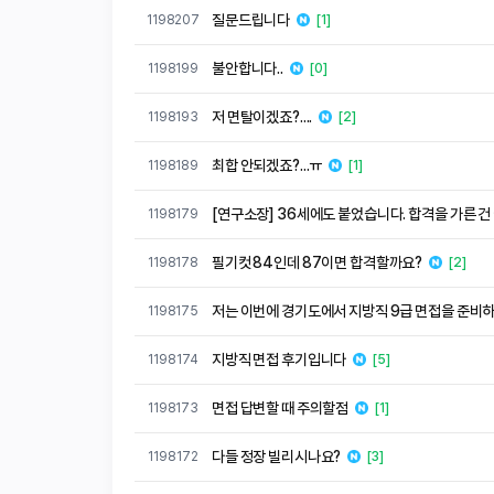
질문드립니다
1198207
[1]
불안합니다..
1198199
[0]
저 면탈이겠죠?....
1198193
[2]
최합 안되겠죠?...ㅠ
1198189
[1]
[연구소장] 36세에도 붙었습니다. 합격을 가른 건
1198179
필기컷 84인데 87이면 합격할까요?
1198178
[2]
저는 이번에 경기도에서 지방직 9급 면접을 준비
1198175
지방직 면접 후기입니다
1198174
[5]
면접 답변할 때 주의할점
1198173
[1]
다들 정장 빌리시나요?
1198172
[3]