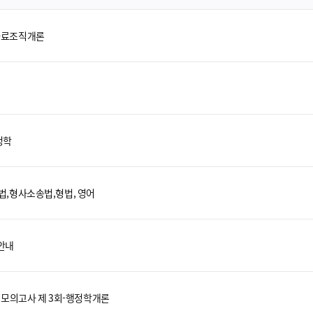
 자료조직개론
정학
정법,형사소송법,형법, 영어
 안내
전국 모의고사 제 3회-행정학개론