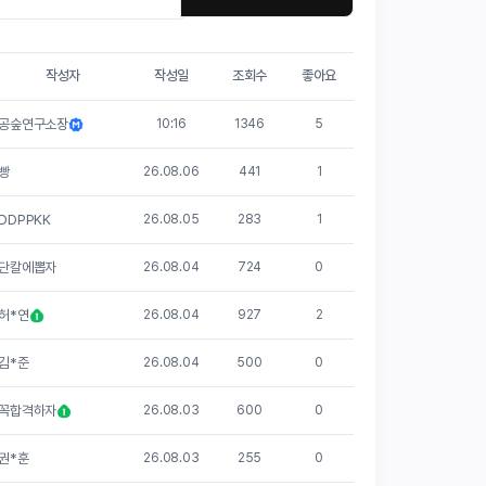
작성자
작성일
조회수
좋아요
공숲연구소장
10:16
1346
5
빵
26.08.06
441
1
DDPPKK
26.08.05
283
1
단칼에뽑자
26.08.04
724
0
허*연
26.08.04
927
2
김*준
26.08.04
500
0
꼭합격하자
26.08.03
600
0
권*훈
26.08.03
255
0