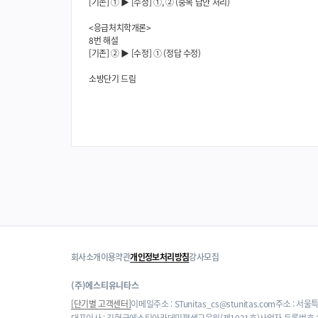
[기존] ① ▶ [수정] ①, ② (중복 답안 처리)
<응급처치학개론>
8번 해설
[기존] ② ▶ [수정] ① (정답 수정)
소방단기 드림
회사소개
이용약관
개인정보처리방침
강사모집
(주)에스티유니타스
[단기별 고객센터]
이메일주소 : STunitas_cs@stunitas.com
주소 : 서울