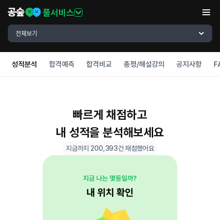
풀서비스
전체보기
성적분석
합격예측
합격비교
총평/해설강의
공지사항
F
빠르게 채점하고
내 성적을 분석해보세요
지금까지 200,393건 채점했어요